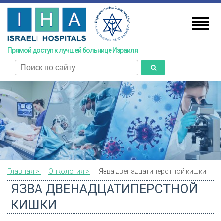
Skip
to
main
content
Прямой доступ к лучшей больнице Израиля
поиск
Главная >
Онкология >
Язва двенадцатиперстной кишки
ЯЗВА ДВЕНАДЦАТИПЕРСТНОЙ
КИШКИ