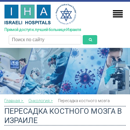
Skip
to
main
content
Прямой доступ к лучшей больнице Израиля
поиск
Главная >
Онкология >
Пересадка костного мозга
ПЕРЕСАДКА КОСТНОГО МОЗГА В
ИЗРАИЛЕ