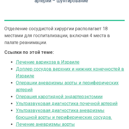
артерий – шунтирование
Отделение сосудистой хирургии располагает 18
местами для госпитализации, включая 4 места в
палате реанимации.
Ссылки по этой теме:
Лечение варикоза в Израиле
Доплер сосудов верхних и нижних конечностей в
Израиле
Операции аневризмы аорты и периферических
артерий
Операция каротидной эндартерэктомии
Ультразвуковая диагностика почечной артерий
Ультразвуковая диагностика аневризмы
брюшной аорты и периферических сосудов.
Лечение аневризмы аорты