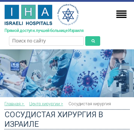
Skip
to
main
content
Прямой доступ к лучшей больнице Израиля
поиск
Главная >
Центр xирургии >
Сосудистая хирургия
СОСУДИСТАЯ ХИРУРГИЯ В
ИЗРАИЛЕ