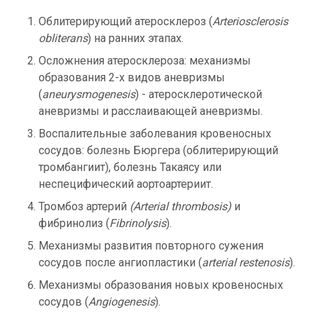
Облитерирующий атеросклероз (
Arteriosclerosis
obliterans
) на ранних этапах.
Осложнения атеросклероза: механизмы
образования 2-х видов аневризмы
(
aneurysmogenesis
) - атеросклеротической
аневризмы и расслаивающей аневризмы.
Воспалительные заболевания кровеносных
сосудов: болезнь Бюргера (облитерирующий
тромбангиит), болезнь Такаясу или
неспецифический аортоартериит.
Тромбоз артерий
(Arterial thrombosis)
и
фибринолиз (
Fibrinolysis
).
Механизмы развития повторного сужения
сосудов после ангиопластики (
arterial restenosis
).
Механизмы образования новых кровеносных
сосудов (
Angiogenesis
).