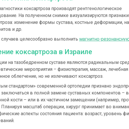
агностики коксартроза производят рентгенологическое
дование. На полученном снимке визуализируются признаки
ртроза: изменение формы сустава, костные деформации, н
итов и др.
е случаев целесообразно выполнить
магнитно-резонансну
ение коксартроза в Израиле
ции на тазобедренном суставе являются радикальным сред
втические мероприятия – физиотерапия, массаж, лечебная
ное облегчение, но не излечивают коксартроз.
тым стандартом» современной ортопедии признано эндопро
 заключаться в полной замене суставных компонентов – 
ной кости – или в их частичном замещении (например, пр
. Планируя масштаб операции, хирург принимает во вниман
ические аспекты состояния пациента: возраст, уровень фи
ваний.