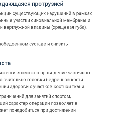
ождающаяся протрузией
рекции существующих нарушений в рамках
ленные участки синовиальной мембраны и
и вертлужной впадины (хрящевая губа),
зобедренном суставе и снизить
аста
 тяжести возможно проведение частичного
ключительно головки бедренной кости.
нии здоровых участков костной ткани.
граничений для занятий спортом,
щий характер операции позволяет в
жет понадобиться при достижении