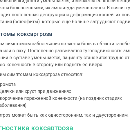
альной жидкости уменьшается, и меняется ее консистенци
ятся болезненными, их амплитуда уменьшается. В связи с
одит постепенная деструкция и деформация костей: их пов
тания (остеофиты), которые еще больше затрудняют подв
томы коксартроза
м симптомом заболевания является боль в области тазоб
а или в паху. Постепенно развивается тугоподвижность: а
ий в суставе уменьшается, пациенту становится трудно о
 конечность в сторону или поднять ее вверх.
им симптомам коксартроза относятся:
ромота
елчки или хруст при движениях
корочение пораженной конечности (на поздних стадиях
аболевания)
троз может быть как односторонним, так и двусторонним.
гностика коксартроза