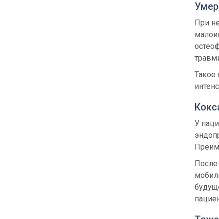
Умер
При н
малои
остеоф
травми
Такое
интен
Кокс
У паци
эндопр
Преиму
После 
мобил
будущ
пациен