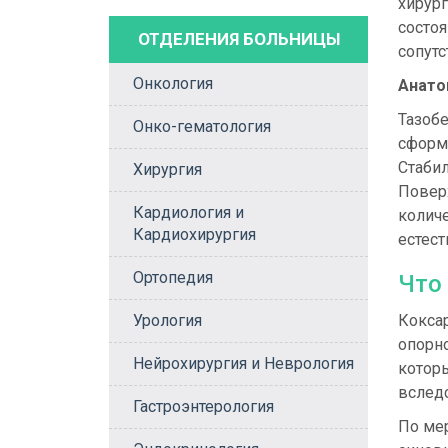
хирург
состоя
ОТДЕЛЕНИЯ БОЛЬНИЦЫ
сопут
Онкология
Анато
Тазобе
Онко-гематология
сформи
Стаби
Хирургия
Поверх
Кардиология и
колич
Кардиохирургия
естес
Ортопедия
Что
Урология
Кокса
опорн
Нейрохирургия и Неврология
которы
вслед
Гастроэнтерология
По мер