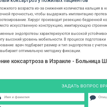
лый коксартроз у пожилых пациентов
пожилого возраста из-за снижения количества кальция в к
очной прочностью, чтобы выдержать имплантацию протеза.
ротезирование. Хирург производит резекцию бедренной ко
 место искусственную конструкцию, имитирующую строение
менные эндопротезы характеризуются высокой устойчивос
нту высокий уровень мобильности. В процессе подготовки
ование: врач подбирает размер и тип эндопротеза с учето
 выбирает оптимальную методику фиксации.
ние коксартроза в Израиле - Больница 
ЗАДАТЬ ВОПРОС ВР