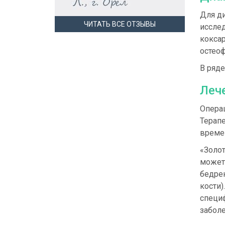
Для ди
ЧИТАТЬ ВСЕ ОТЗЫВЫ
иссле
кокса
остеоф
В ряд
Леч
Опера
Терапе
времен
«Золо
может
бедрен
кости)
специф
заболе