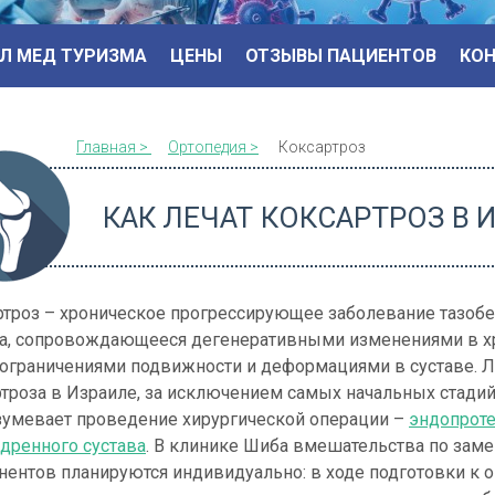
Л МЕД ТУРИЗМА
ЦЕНЫ
ОТЗЫВЫ ПАЦИЕНТОВ
КО
Главная >
Ортопедия >
Коксартроз
КАК ЛЕЧАТ
КОКСАРТРОЗ
В 
ртроз – хроническое прогрессирующее заболевание тазоб
ва, сопровождающееся дегенеративными изменениями в 
, ограничениями подвижности и деформациями в суставе. 
троза в Израиле, за исключением самых начальных стадий
зумевает проведение хирургической операции –
эндопрот
дренного сустава
. В клинике Шиба вмешательства по зам
нентов планируются индивидуально: в ходе подготовки к 