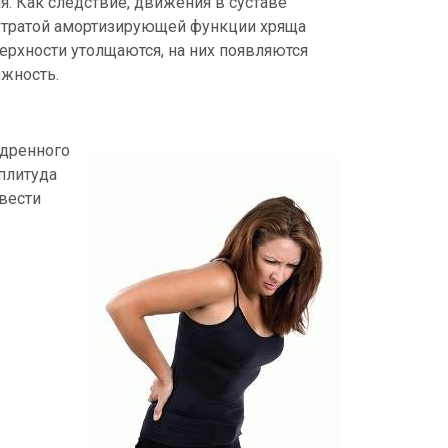
я. Как следствие, движения в суставе
 утратой амортизирующей функции хряща
ерхности утолщаются, на них появляются
ижность.
едренного
мплитуда
твести