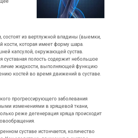
бщее
, состоят из вертлужной впадины (выемки,
 кости, которая имеет форму шара.
шней капсулой, окружающей сустав.
яя суставная полость содержит небольшое
 наличие жидкости, выполняющей функцию
ению костей во время движений в суставе.
ского прогрессирующего заболевания
вными изменениями в хрящевой ткани,
колько реже дегенерация хряща происходит
ровообращения.
ренном суставе истончается, количество