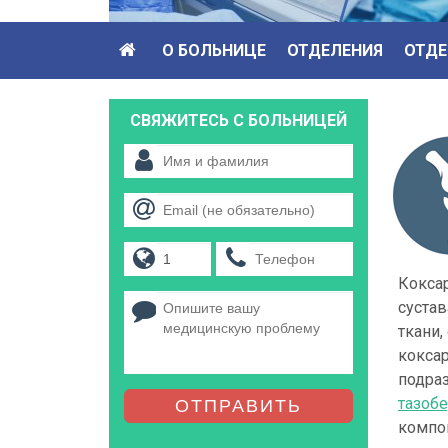
О БОЛЬНИЦЕ
ОТДЕЛЕНИЯ
ОТДЕ
СВЯЖИТЕСЬ С БОЛЬНИЦЕЙ
Кокса
суста
ткани
коксар
подра
тазобе
ОТПРАВИТЬ
компо