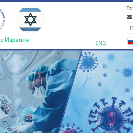
Тел
по
е Израиля
ENG