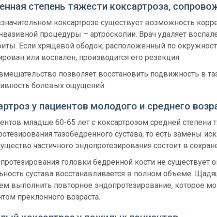
енная степень тяжести коксартроза, сопров
езначительном коксартрозе существует возможность кор
нвазивной процедуры – артроскопии. Врач удаляет воспа
иты. Если хрящевой ободок, расположенный по окружност
рован или воспален, производится его резекция.
 вмешательство позволяет восстановить подвижность в та
сивность болевых ощущений.
артроз у пациентов молодого и среднего возр
ентов младше 60-65 лет с коксартрозом средней степени
отезирования тазобедренного сустава, то есть замены ис
щество частичного эндопротезирования состоит в сохране
протезирования головки бедренной кости не существует о
ьность сустава восстанавливается в полном объеме. Щадя
ем выполнить повторное эндопротезирование, которое мо
том преклонного возраста.