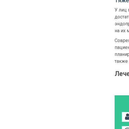
Тяже
У лиц 
достат
эндоп
на их
Совре
пацие
планир
также
Лече