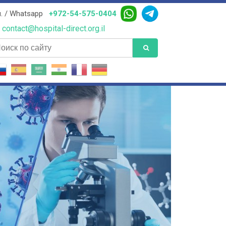
. / Whatsapp
+972-54-575-0404
contact@hospital-direct.org.il
иск