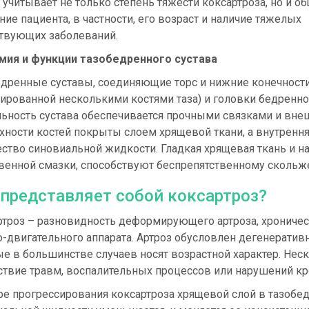
 учитывает не только степень тяжести коксартроза, но и о
ние пациента, в частности, его возраст и наличие тяжелых
ствующих заболеваний.
мия и функции тазобедренного сустава
дренные суставы, соединяющие торс и нижние конечности
рованной несколькими костями таза) и головки бедренной
льность сустава обеспечивается прочными связками и вне
ности костей покрыты слоем хрящевой ткани, а внутренн
ество синовиальной жидкости. Гладкая хрящевая ткань и
твенной смазки, способствуют беспрепятственному скольж
 представляет собой коксартроз?
ртроз – разновидность деформирующего артроза, хрониче
о-двигательного аппарата. Артроз обусловлен дегенерати
е в большинстве случаев носят возрастной характер. Нес
ствие травм, воспалительных процессов или нарушений к
е прогрессирования коксартроза хрящевой слой в тазобед