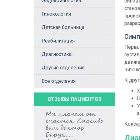
Эндокринология
синови
станов
Гинекология
происх
разрас
Детская больница
Симп
Реабилитация
Первы
Диагностика
сустав
движен
Другие отделения
нижнюю
К друг
Все отделения
Х
Щ
ОТЗЫВЫ ПАЦИЕНТОВ
У
з
Коксар
Диа