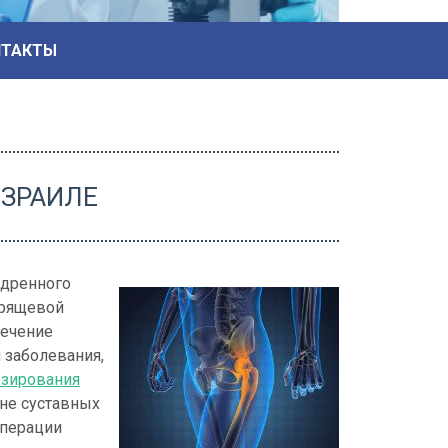
НТАКТЫ
ИЗРАИЛЕ
едренного
хрящевой
Лечение
 заболевания,
езирования
ене суставных
операции