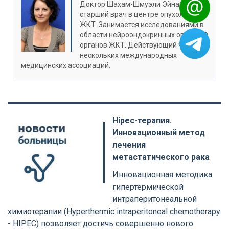
Доктор Шахам-Шмуэли Эйнат –
старший врач в центре опухолей
ЖКТ. Занимается исследованиями в
области нейроэндокринных опухолей
органов ЖКТ. Действующий член
нескольких международных
медицинских ассоциаций.
Hipec-терапия.
Инновационный метод
лечения
метастатического рака
Инновационная методика
гипертермической
интраперитонеальной
химиотерапии (Hyperthermic intraperitoneal chemotherapy
- HIPEC) позволяет достичь совершенно нового