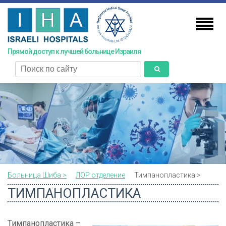
Skip
to
main
content
Прямой доступ к лучшей больнице Израиля
поиск
Больница Шиба >
ЛОР отделение
Тимпанопластика >
ТИМПАНОПЛАСТИКА
Тимпанопластика –