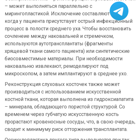
– может выполняться параллельно с
мирингопластикой. Исключение составляют случаи,
когда у пациента присутствует острый инфекционный
процесс в полости среднего уха. Чтобы восстановить
сочленеие между наковальней и стремечком,
используются аутотрансплантаты (фрагменты
хрящевой ткани самого пациента) или синтетические
биосовместимые материалы. При необходимости
наковальню извлекают, ремоделируют под
микроскопом, а затем имплантируют в среднее ухо.
Реконструкция слуховых косточек также может
производиться с использованием искусственной
костной ткани, которая выполнена из гидроксиапатита
– минерала, обладающего пористой структурой. Со
временем через губчатую искусственную кость
прорастают кровеносные сосуды, что, в свою очередь,
сводит к минимуму риск отторжения трансплантата.
Оссикулопластика другого типа выполняется при так