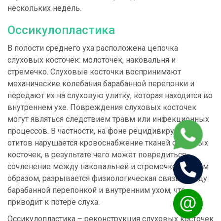
нескольких недель.
Оссикулопластика
В полости среднего уха расположена цепочка
слуховых косточек: молоточек, наковальня и
стремечко. Слуховые косточки воспринимают
механические колебания барабанной перепонки и
передают их на слуховую улитку, которая находится во
внутреннем ухе. Повреждения слуховых косточек
могут являться следствием травм или инфекционных
процессов. В частности, на фоне рецидивирующих
отитов нарушается кровоснабжение тканей слуховых
косточек, в результате чего может повредиться
сочленение между наковальней и стремечком. Таким
образом, разрывается физиологическая связь между
барабанной перепонкой и внутренним ухом, что
приводит к потере слуха.
Оссикулопластика – реконструкция слуховых косточек