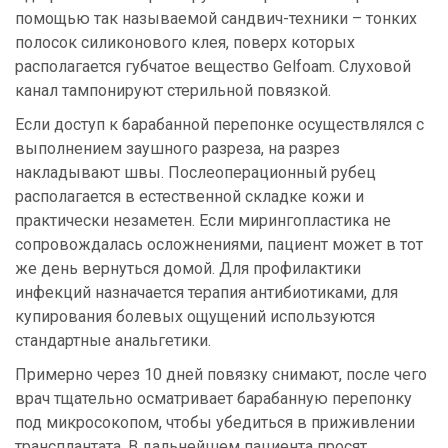
помощью так называемой сандвич-техники – тонких
полосок силиконового клея, поверх которых
располагается губчатое вещество Gelfoam. Слуховой
канал тампонируют стерильной повязкой.
Если доступ к барабанной перепонке осуществлялся с
выполнением заушного разреза, на разрез
накладывают швы. Послеоперационный рубец
располагается в естественной складке кожи и
практически незаметен. Если мирингопластика не
сопровождалась осложнениями, пациент может в тот
же день вернуться домой. Для профилактики
инфекций назначается терапия антибиотиками, для
купирования болевых ощущений используются
стандартные анальгетики.
Примерно через 10 дней повязку снимают, после чего
врач тщательно осматривает барабанную перепонку
под микросокопом, чтобы убедиться в приживлении
трансплантата. В дальнейшем пациента просят