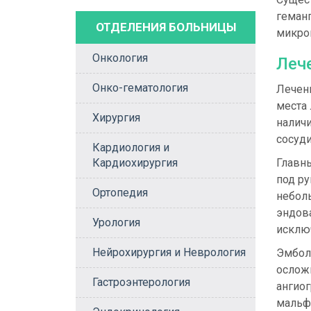
геманг
ОТДЕЛЕНИЯ БОЛЬНИЦЫ
микро
Онкология
Леч
Онко-гематология
Лечен
места 
Хирургия
наличи
сосуди
Кардиология и
Кардиохирургия
Главн
под р
Ортопедия
небол
эндова
Урология
исклю
Нейрохирургия и Неврология
Эмбол
ослож
Гастроэнтерология
ангио
мальф