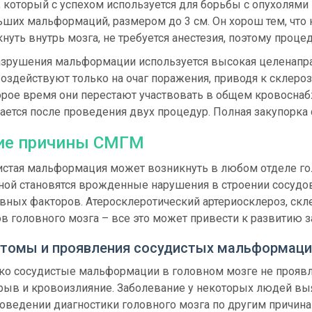
 который с успехом используется для борьбы с опухолями 
ших мальформаций, размером до 3 см. Он хорош тем, что н
нуть внутрь мозга, не требуется анестезия, поэтому проц
азрушения мальформации используется высокая целенапра
оздействуют только на очаг поражения, приводя к склеро
орое время они перестают участвовать в общем кровосна
ается после проведения двух процедур. Полная закупорка 
ие причины СМГМ
стая мальформация может возникнуть в любом отделе гол
ной становятся врожденные нарушения в строении сосудо
вных факторов. Атеросклеротический артериосклероз, скл
в головного мозга – все это может привести к развитию з
томы и проявления сосудистых мальформаци
ко сосудистые мальформации в головном мозге не проявля
зрыв и кровоизлияние. Заболевание у некоторых людей вы
оведении диагностики головного мозга по другим причина