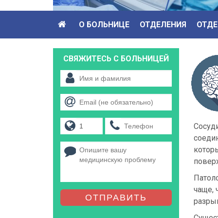
О БОЛЬНИЦЕ
ОТДЕЛЕНИЯ
ОТДЕ
СВЯЖИТЕСЬ С БОЛЬНИЦЕЙ
Сосуд
соедин
которы
повер
Патол
чаще,
ОТПРАВИТЬ
разрыв
Сущест