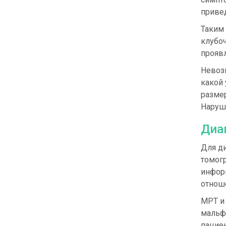
привед
Таким 
клубоч
проявл
Невоз
какой 
разме
Наруше
Диа
Для д
томог
инфор
отнош
МРТ и 
мальф
пациен