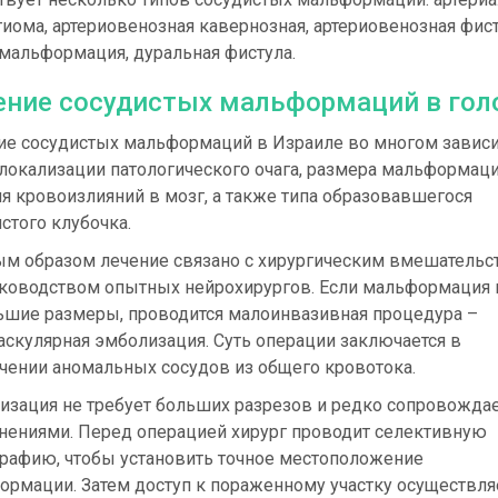
иома, артериовенозная кавернозная, артериовенозная фис
мальформация, дуральная фистула.
ение сосудистых мальформаций в гол
ие сосудистых мальформаций в Израиле во многом зависи
локализации патологического очага, размера мальформаци
я кровоизлияний в мозг, а также типа образовавшегося
стого клубочка.
ым образом лечение связано с хирургическим вмешательс
уководством опытных нейрохирургов. Если мальформация
ьшие размеры, проводится малоинвазивная процедура –
скулярная эмболизация. Суть операции заключается в
чении аномальных сосудов из общего кровотока.
изация не требует больших разрезов и редко сопровождае
нениями. Перед операцией хирург проводит селективную
графию, чтобы установить точное местоположение
ормации. Затем доступ к пораженному участку осуществля