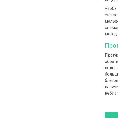
Чтобы
селект
мальф
снимок
метод
Про
Прогно
обрати
полно
больш
благо
наличи
неблаг