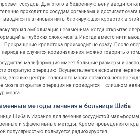
просвет сосудов. Для этого в бедренную вену вводится кат
тепенно проходит по сосудам организма и достигает очаг
 вводится платиновая нить, блокирующая кровоток в этой 
аскулярная эмболизация незаменима, когда открытая опер
ормаций в глубоких слоях мозга. Иногда вместо нити вво
. Прекращение кровотока происходит не сразу. После опе
т период не случится кровоизлияния, можно говорить о том
сосудистая мальформация имеет большие размеры и распол
сти открытую операцию. Осуществляется вскрытие черепно
том, важные центры головного мозга остаются неповрежде
не мозга открытая операция не проводится – слишком ве
ур мозга.
еменные методы лечения в больнице Шиба
ьнице Шиба в Израиле для лечения сосудистой мальформа
менные и эффективные методы. Кроме проведения открыт
ой популярностью пользуется радиохирургия.