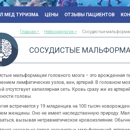
Л МЕД ТУРИЗМА
ЦЕНЫ
ОТЗЫВЫ ПАЦИЕНТОВ
КО
Главная >
Нейрохирургия >
Сосудистые мальформа
СОСУДИСТЫЕ МАЛЬФОРМА
истые мальформации головного мозга – это врожденная п
ением лимфатических узлов, вен, артерий. В головном моз
й отсутствует капиллярная сеть. Кровь сразу же из артер
хности головы.
огия встречается у 19 младенцев на 100 тысяч новорожде
 чем женщины. Оно не имеет наследственную природу. Ма
аться, вызывая нетравматическое кровоизлияние. Обычно 
вует несколько типов сосудистых мальформаций: артериал