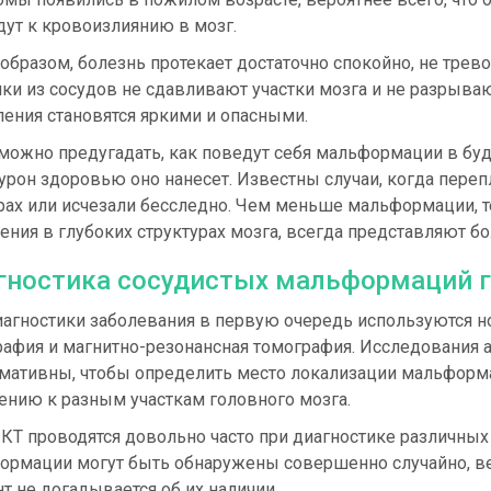
ут к кровоизлиянию в мозг.
образом, болезнь протекает достаточно спокойно, не тре
ки из сосудов не сдавливают участки мозга и не разрыва
ения становятся яркими и опасными.
можно предугадать, как поведут себя мальформации в буд
урон здоровью оно нанесет. Известны случаи, когда пере
рах или исчезали бесследно. Чем меньше мальформации, 
ния в глубоких структурах мозга, всегда представляют бо
гностика сосудистых мальформаций г
иагностики заболевания в первую очередь используются н
рафия и магнитно-резонансная томография. Исследования 
мативны, чтобы определить место локализации мальформац
ению к разным участкам головного мозга.
КТ проводятся довольно часто при диагностике различных
ормации могут быть обнаружены совершенно случайно, ве
т не догадывается об их наличии.