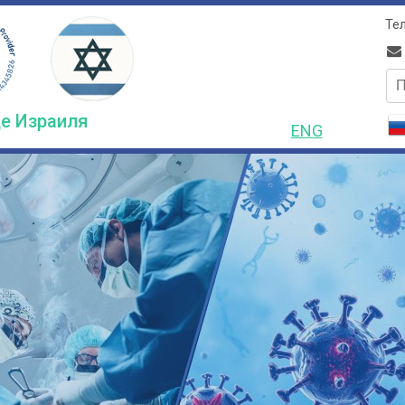
Тел
по
е Израиля
ENG