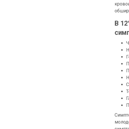
кровои
обшир
В 12
сим
Ч
Н
Г
П
П
Н
С
Т
Г
П
Симпто
молод
симпто