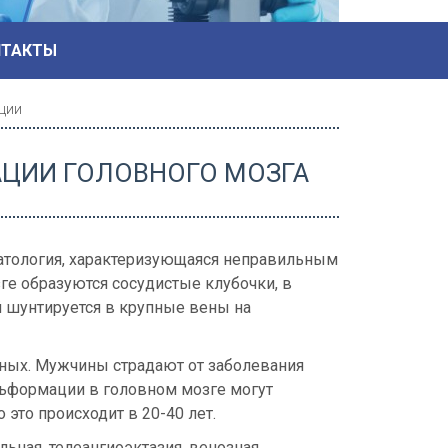
НТАКТЫ
ции
ЦИИ ГОЛОВНОГО МОЗГА
атология, характеризующаяся неправильным
ге образуются сосудистые клубочки, в
ий шунтируется в крупные вены на
нных. Мужчины страдают от заболевания
льформации в головном мозге могут
это происходит в 20-40 лет.
ьная, телеангиоэктазия, венозная,