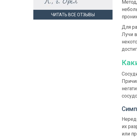
Метод,
неболь
ЧИТАТЬ ВСЕ ОТЗЫВЫ
проник
Для р
Лучи в
некот
достиг
Как
Сосуди
Причи
негати
сосудо
Симп
Неред
их ра
или пр