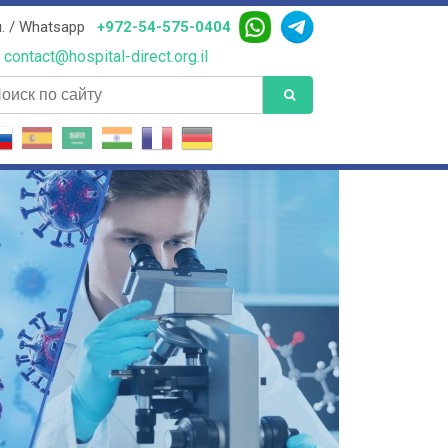
. / Whatsapp
+972-54-575-0404
contact@hospital-direct.org.il
иск