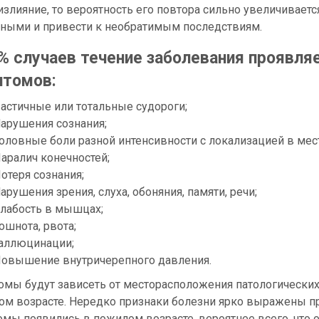
злияние, то вероятность его повтора сильно увеличиваетс
ными и привести к необратимым последствиям.
% случаев течение заболевания проявл
птомов:
астичные или тотальные судороги;
арушения сознания;
оловные боли разной интенсивности с локализацией в ме
аралич конечностей;
отеря сознания;
арушения зрения, слуха, обоняния, памяти, речи;
лабость в мышцах;
ошнота, рвота;
аллюцинации;
овышение внутричерепного давления.
мы будут зависеть от месторасположения патологических 
ом возрасте. Нередко признаки болезни ярко выражены п
мы появились в пожилом возрасте, вероятнее всего, что 