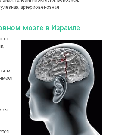
тулезная, артериовенозная
овном мозге в Израиле
т от
и,
твом
 имеет
тся
ется