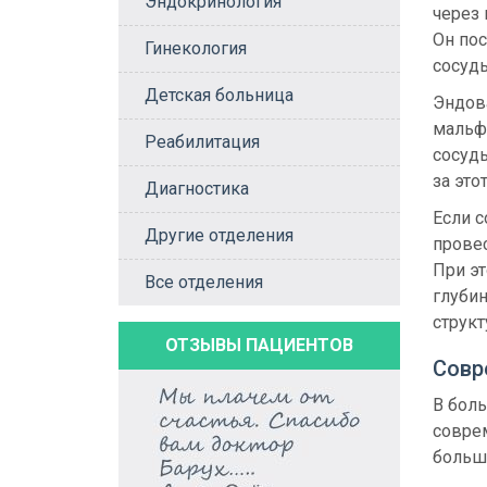
Эндокринология
через 
Он пос
Гинекология
сосуды
Детская больница
Эндов
мальф
Реабилитация
сосуды
за это
Диагностика
Если 
Другие отделения
прове
При э
Все отделения
глуби
структ
ОТЗЫВЫ ПАЦИЕНТОВ
Совр
В бол
совре
больш