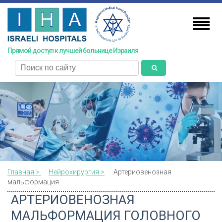
Skip
to
main
content
Прямой доступ к лучшей больнице Израиля
поиск
Главная >
Нейрохирургия >
Артериовенозная
мальформация
АРТЕРИОВЕНОЗНАЯ
МАЛЬФОРМАЦИЯ ГОЛОВНОГО