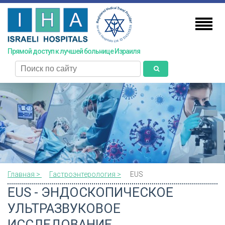
Skip
to
main
content
Прямой доступ к лучшей больнице Израиля
поиск
Главная >
Гастроэнтерология >
EUS
EUS - ЭНДОСКОПИЧЕСКОЕ
УЛЬТРАЗВУКОВОЕ
ИССЛЕДОВАНИЕ