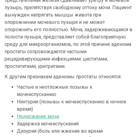
предстательная железа сдавливает уретру и мочевой
пузырь, препятствуя свободному оттоку мочи. Пациент
вынужден напрягать мышцы живота при
опорожнении мочевого пузыря и не может
опорожнить его полностью. Моча, задерживающаяся в
полости пузыря, представляет собой благоприятную
среду для микроорганизмов, по этой причине аденома
простаты сопровождается частыми
рецидивирующими инфекциями: циститами,
простатитами, уретритами.
К другим признакам аденомы простаты относятся:
Частые и неотложные позывы к
мочеиспусканию
Никтурия (позывы к мочеиспусканию в ночное
время)
Недержание мочи
Задержка мочеиспускания
Дизурия (боль или жжение во время