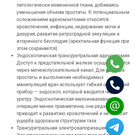
патологически измененной ткани, добиваясь
уменьшения объема простаты. К потенциальным
осложнениям аденомэктомии относятся:
кровотечения, инфекции, недержание мочи и
дизурия, развитие ретроградной эякуляции и
вторичного бесплодия (эректильная функция при
этом сохраняется).
Эндоскопическая трансуретральная аденэктомия.
Доступ к предстательной железе осуществляется
через мочеиспускательный канал. Для осмотра
простаты и выполнения необходимых
манипуляций врач использует гибкий оптический
прибор — эндоскоп, который вводится через
уретру. Эндоскопическая малоинвазивная
операция менее травматична, она редко
приводит к развитию кровотечений и не наносит
ущерба здоровым структурам таза.
Трансуретральная электровапоризация.