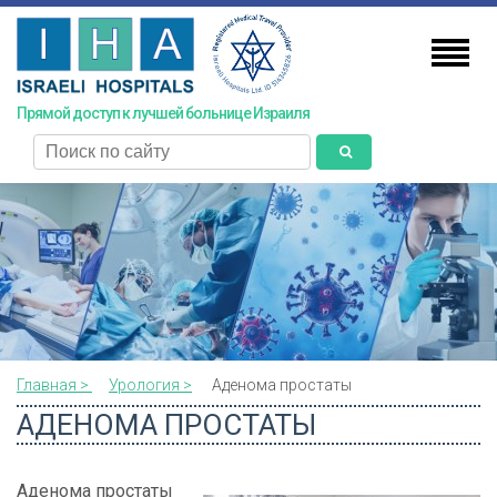
Skip
to
main
content
Прямой доступ к лучшей больнице Израиля
поиск
Главная >
Урология >
Аденома простаты
АДЕНОМА ПРОСТАТЫ
Аденома простаты