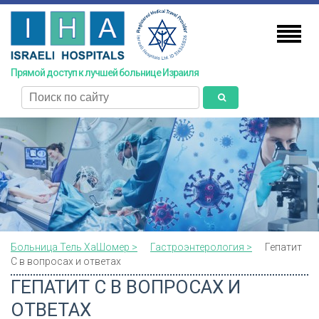
Skip
to
main
content
Прямой доступ к лучшей больнице Израиля
поиск
Больница Тель ХаШомер >
Гастроэнтерология >
Гепатит
С в вопросах и ответах
ГЕПАТИТ С В ВОПРОСАХ И
ОТВЕТАХ