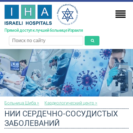
Skip
to
main
content
Прямой доступ к лучшей больнице Израиля
поиск
Больница Шиба >
Кардиологический центр >
НИИ СЕРДЕЧНО-СОСУДИСТЫХ
ЗАБОЛЕВАНИЙ