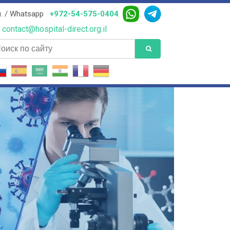
. / Whatsapp
+972-54-575-0404
contact@hospital-direct.org.il
иск