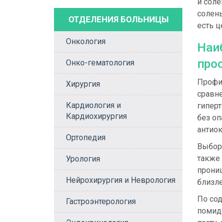
и соле
солены
ОТДЕЛЕНИЯ БОЛЬНИЦЫ
есть 
Онкология
Наи
про
Онко-гематология
Профил
Хирургия
сравн
Кардиология и
гиперт
Кардиохирургия
без о
антио
Ортопедия
Выбор
также 
Урология
прониц
Нейрохирургия и Неврология
близл
По со
Гастроэнтерология
помидо