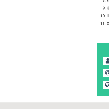
Л
К
Ц
О