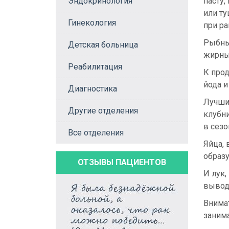
Эндокринология
пасту,
или т
Гинекология
при р
Рыбны
Детская больница
жирны
Реабилитация
К прод
йода 
Диагностика
Лучши
Другие отделения
клубни
в сезо
Все отделения
Яйца,
образ
ОТЗЫВЫ ПАЦИЕНТОВ
И лук,
вывод
Внимат
занима