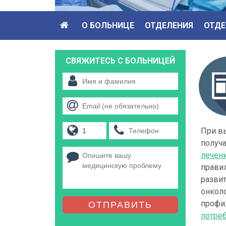
О БОЛЬНИЦЕ
ОТДЕЛЕНИЯ
ОТДЕ
СВЯЖИТЕСЬ С БОЛЬНИЦЕЙ
При в
получ
лечен
правил
развит
онкол
профил
ОТПРАВИТЬ
потре