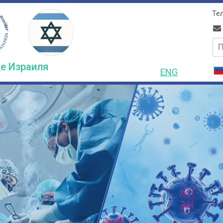
Тел
по
е Израиля
ENG