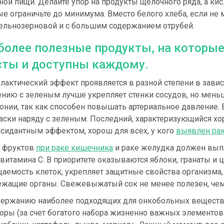
ной пищи. Делайте упор на продукты щелочного ряда, а ки
е ограничьте до минимума. Вместо белого хлеба, если не 
цельнозерновой и с большим содержанием отрубей.
более полезные продукты, на которые
сты и доступны каждому.
актический эффект проявляется в разной степени в зависи
ению с зеленым лучше укрепляет стенки сосудов, но мень
онии, так как способен повышать артериальное давление. 
паски наряду с зеленым. Последний, характеризующийся х
ксидантным эффектом, хорош для всех, у кого
выявлен ра
 фруктов
при раке кишечника
и раке желудка должен выпад
витамина С. В приоритете оказываются яблоки, гранаты и
аемость клеток, укрепляет защитные свойства организма,
ежащие органы. Свежевыжатый сок не менее полезен, чем
держанию наиболее подходящих для онкобольных веществ, 
ры (за счет богатого набора жизненно важных элементов 