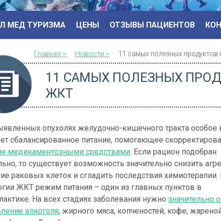
Л МЕД ТУРИЗМА
ЦЕНЫ
ОТЗЫВЫ ПАЦИЕНТОВ
КО
Главная >
Новости >
11 самых полезных продуктов
11 САМЫХ ПОЛЕЗНЫХ ПРО
ЖКТ
ыявленных опухолях желудочно-кишечного тракта особое
ает сбалансированное питание, помогающее скорректиров
ие медикаментозными средствами
. Если рацион подобран
ьно, то существует возможность значительно снизить агр
ие раковых клеток и сгладить последствия химиотерапии.
огии ЖКТ режим питания – один из главных пунктов в
актике. На всех стадиях заболевания нужно
значительно о
бление алкоголя
, жирного мяса, копченостей, кофе, жарено