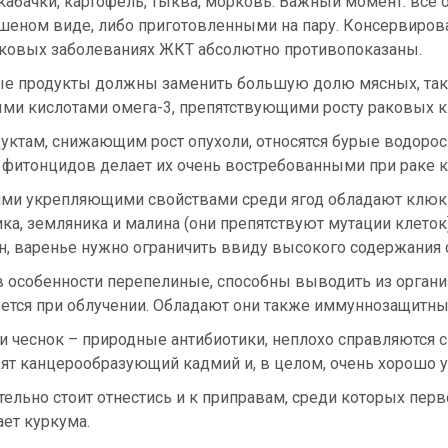
 кабачки, картофель, тыква, морковь. Важный момент: все
ушеном виде, либо приготовленными на пару. Консервиро
аковых заболеваниях ЖКТ абсолютно противопоказаны.
е продукты должны заменить большую долю мясных, так к
ми кислотами омега-3, препятствующими росту раковых к
уктам, снижающим рост опухоли, относятся бурые водорос
и фитонцидов делает их очень востребованными при раке 
ми укрепляющими свойствами среди ягод обладают клюкв
ка, земляника и малина (они препятствуют мутации клеток
н, варенье нужно ограничить ввиду высокого содержания 
 в особенности перепелиные, способны выводить из орган
уется при облучении. Обладают они также иммуннозащитн
 и чеснок – природные антибиотики, неплохо справляются 
ят канцерообразующий кадмий и, в целом, очень хорошо 
ельно стоит отнестись и к приправам, среди которых перв
ет куркума.