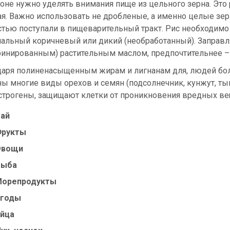
оне нужно уделять внимания пище из цельного зерна. Это 
я. Важно использовать не дробленые, а именно целые зер
стью поступали в пищеварительный тракт. Рис необходим
нальный коричневый или дикий (необработанный). Заправл
финированным) растительным маслом, предпочтительнее 
даря полиненасыщенным жирам и лигнанам для, людей бо
ы многие виды орехов и семян (подсолнечник, кунжут, тык
строгены, защищают клетки от проникновения вредных ве
ай
Фрукты
Овощи
Рыба
орепродукты
Ягоды
йца