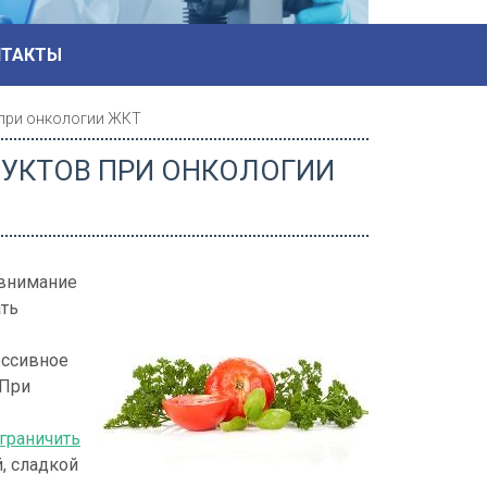
НТАКТЫ
 при онкологии ЖКТ
ДУКТОВ ПРИ ОНКОЛОГИИ
 внимание
ать
ессивное
 При
граничить
й, сладкой