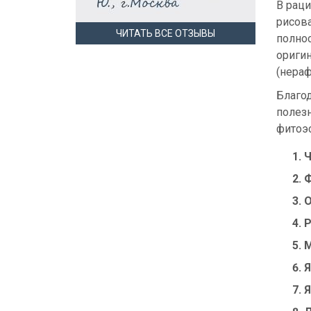
В раци
рисова
ЧИТАТЬ ВСЕ ОТЗЫВЫ
полно
ориги
(нера
Благо
полезн
фитоэ
Ч
М
Я