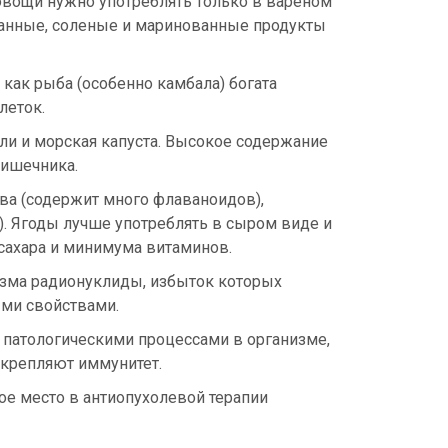
 овощи нужно употреблять только в вареном
ванные, соленые и маринованные продукты
ак рыба (особенно камбала) богата
леток.
ли и морская капуста. Высокое содержание
кишечника.
а (содержит много флаваноидов),
). Ягоды лучше употреблять в сыром виде и
сахара и минимума витаминов.
изма радионуклиды, избыток которых
ыми свойствами.
с патологическими процессами в организме,
укрепляют иммунитет.
ое место в антиопухолевой терапии