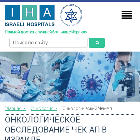
Skip
to
main
content
Прямой доступ к лучшей больнице Израиля
поиск
Главная >
Онкология >
Онкологический Чек-Ап
ОНКОЛОГИЧЕСКОЕ
ОБСЛЕДОВАНИЕ ЧЕК-АП В
ИЗРАИЛЕ