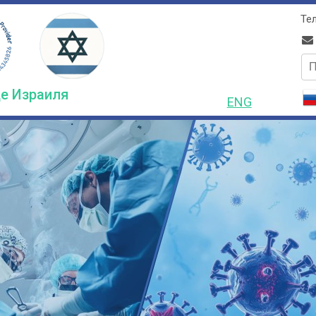
Тел
по
е Израиля
ENG