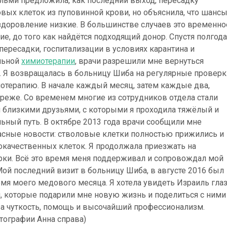
льми предложила, как последний выход, пересадку
вых клеток из пуповинной крови, но объяснила, что шанс
здоровление низкие. В большинстве случаев это временно
е, до того как найдётся подходящий донор. Спустя полгода
пересадки, госпитализации в условиях карантина и
льной
химиотерапии
, врачи разрешили мне вернуться
. Я возвращалась в больницу Шиба на регулярные проверк
отерапию. В начале каждый месяц, затем каждые два,
реже. Со временем многие из сотрудников отдела стали
 близкими друзьями, с которыми я проходила тяжёлый и
ьный путь. В октябре 2013 года врачи сообщили мне
асные новости: стволовые клетки полностью прижились и
окачественных клеток. Я продолжала приезжать на
рки. Всё это время меня поддерживал и сопровождал мой
Мой последний визит в больницу Шиба, в августе 2016 был
мя моего медового месяца. Я хотела увидеть Израиль гла
, которые подарили мне новую жизнь и поделиться с ними
за чуткость, помощь и высочайший профессионализм.
тографии Анна справа)