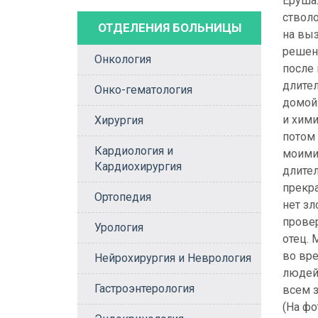
Еруша
стволо
ОТДЕЛЕНИЯ БОЛЬНИЦЫ
на вы
решени
Онкология
после 
длите
Онко-гематология
домой
и хими
Хирургия
потом 
Кардиология и
моими
Кардиохирургия
длител
прекр
Ортопедия
нет зл
прове
Урология
отец. 
во вре
Нейрохирургия и Неврология
людей
Гастроэнтерология
всем 
(На фо