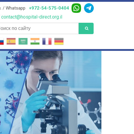
. / Whatsapp
+972-54-575-0404
contact@hospital-direct.org.il
иск