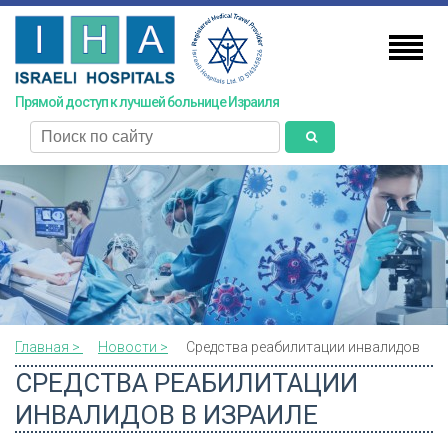
Skip
to
main
content
Прямой доступ к лучшей больнице Израиля
поиск
Главная >
Новости >
Средства реабилитации инвалидов
СРЕДСТВА РЕАБИЛИТАЦИИ
ИНВАЛИДОВ В ИЗРАИЛЕ