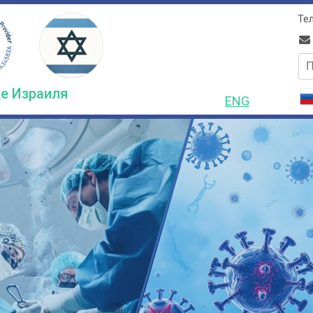
Тел
по
е Израиля
ENG