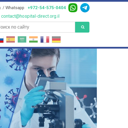
. / Whatsapp
+972-54-575-0404
contact@hospital-direct.org.il
иск