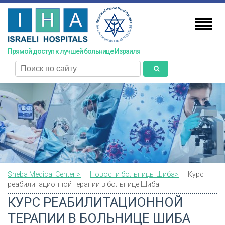
Skip
to
main
content
Прямой доступ к лучшей больнице Израиля
поиск
Sheba Medical Center >
Новости больницы Шиба>
Курс
реабилитационной терапии в больнице Шиба
КУРС РЕАБИЛИТАЦИОННОЙ
ТЕРАПИИ В БОЛЬНИЦЕ ШИБА